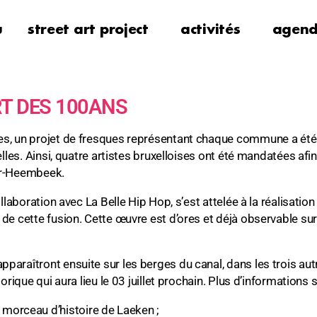
u
street art project
activités
agen
RT DES 100ANS
s, un projet de fresques représentant chaque commune a été 
elles. Ainsi, quatre artistes bruxelloises ont été mandatées afi
er-Heembeek.
llaboration avec La Belle Hip Hop, s’est attelée à la réalisatio
de cette fusion. Cette œuvre est d’ores et déjà observable sur
paraîtront ensuite sur les berges du canal, dans les trois a
lorique qui aura lieu le 03 juillet prochain. Plus d’information
n morceau d’histoire de Laeken ;